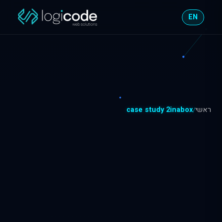
EN
ראשי
case study 2inabox
/