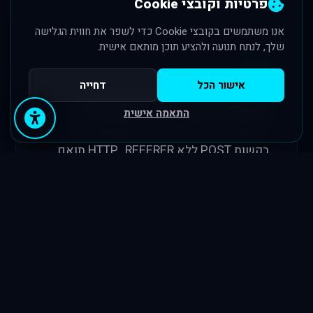
פרטיות וקובצי Cookie
אנו משתמשים בקובצי Cookie כדי לשפר את חווית הגלישה
שלך, לנתח תנועה ולהציע תוכן מותאם אישית.
אישור הכל
דחייה
אבטחת שרת וסינון בוטים
התאמה אישית
שכתוב חוקי Apache (.htaccess) הדוחה
בקשות POST ללא HTTP_REFERER תואם
מהדומיין, בתוספת חסימה גורפת לסקריפטים
אוטומטיים וסורקים נפוצים למניעת עומס.